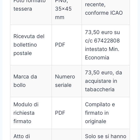
Foto formato
PNG,
recente,
tessera
35×45
conforme ICAO
mm
73,50 euro su
Ricevuta del
c/c 67422808
bollettino
PDF
intestato Min.
postale
Economia
73,50 euro, da
Marca da
Numero
acquistare in
bollo
seriale
tabaccheria
Modulo di
Compilato e
richiesta
PDF
firmato in
firmato
originale
Atto di
Solo se si hanno