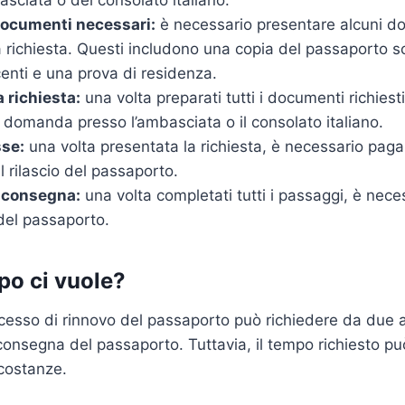
sciata o del consolato italiano.
documenti necessari:
è necessario presentare alcuni d
 richiesta. Questi includono una copia del passaporto 
centi e una prova di residenza.
 richiesta:
una volta preparati tutti i documenti richiest
 domanda presso l’ambasciata o il consolato italiano.
sse:
una volta presentata la richiesta, è necessario paga
il rilascio del passaporto.
 consegna:
una volta completati tutti i passaggi, è nec
del passaporto.
o ci vuole?
rocesso di rinnovo del passaporto può richiedere da due 
consegna del passaporto. Tuttavia, il tempo richiesto pu
costanze.