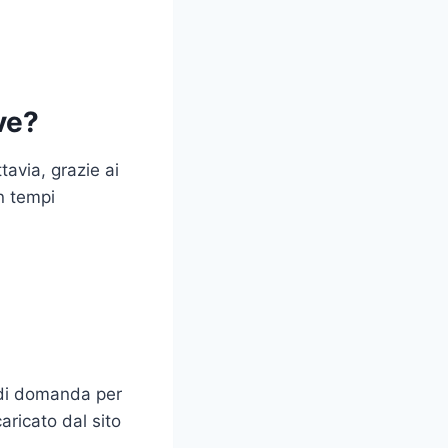
ve?
avia, grazie ai
n tempi
 di domanda per
ricato dal sito