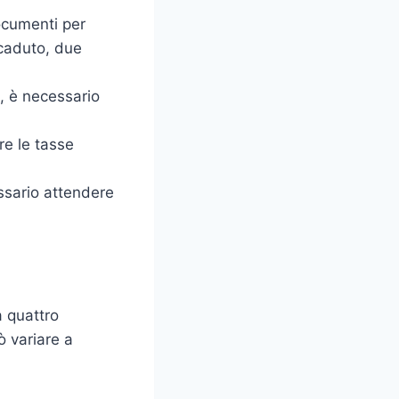
ocumenti per
scaduto, due
i, è necessario
re le tasse
essario attendere
a quattro
ò variare a