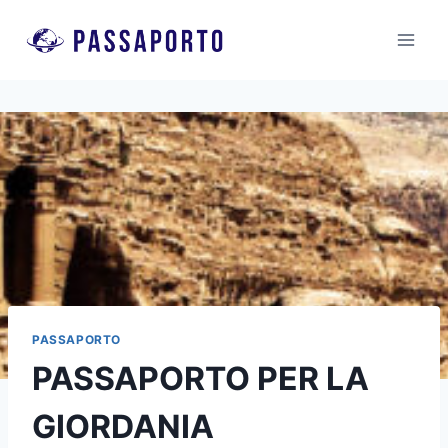
Salta
al
contenuto
PASSAPORTO
PASSAPORTO PER LA
GIORDANIA