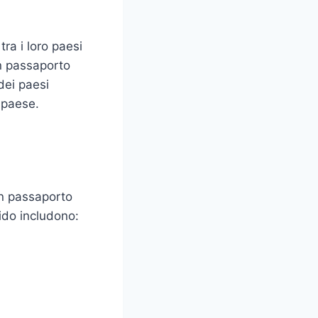
ra i loro paesi
un passaporto
dei paesi
l paese.
un passaporto
lido includono: