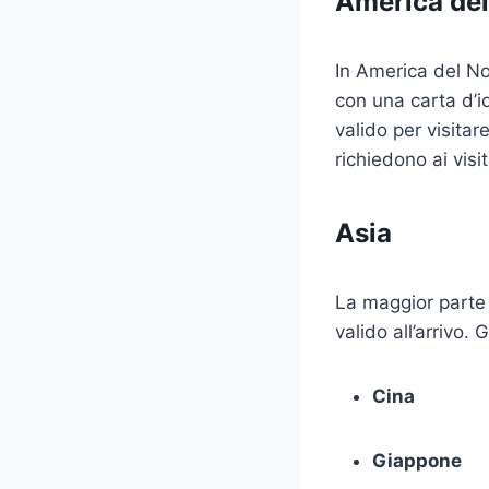
America del
In America del Nor
con una carta d’id
valido per visitar
richiedono ai vis
Asia
La maggior parte 
valido all’arrivo.
Cina
Giappone