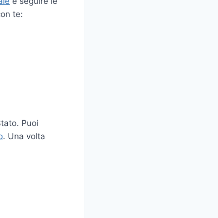
ale
e seguire le
on te:
Stato. Puoi
o
. Una volta