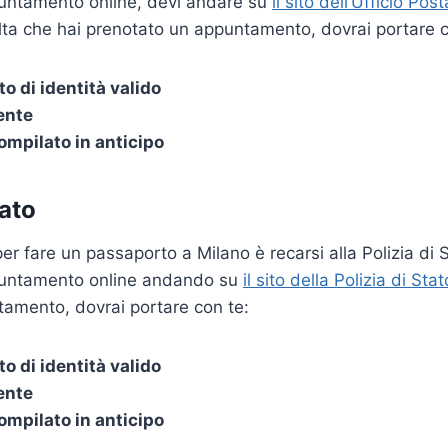
untamento online, devi andare su
il sito dell’Ufficio Post
olta che hai prenotato un appuntamento, dovrai portare c
 di identità valido
ente
mpilato in anticipo
tato
er fare un passaporto a Milano è recarsi alla Polizia di 
puntamento online andando su
il sito della Polizia di Stat
tamento, dovrai portare con te:
 di identità valido
ente
mpilato in anticipo