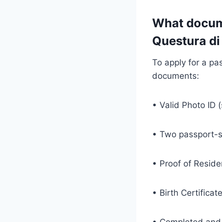
What docume
Questura di
To apply for a pa
documents:
• Valid Photo ID (
• Two passport-s
• Proof of Residen
• Birth Certificat