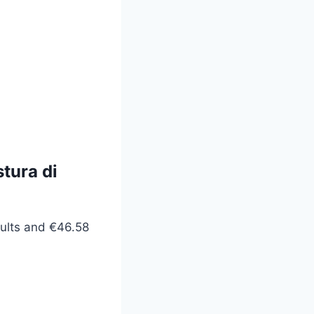
stura di
dults and €46.58