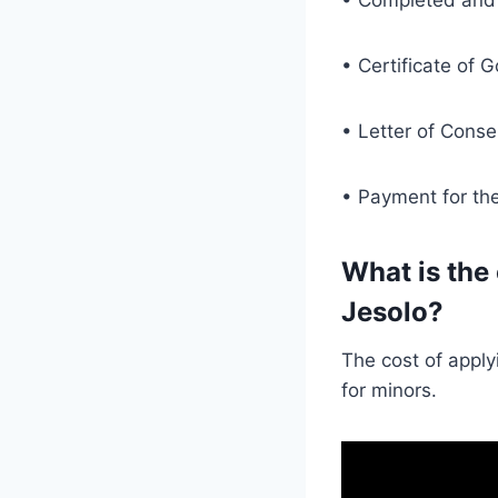
• Completed and 
• Certificate of 
• Letter of Conse
• Payment for th
What is the 
Jesolo?
The cost of apply
for minors.