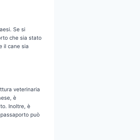
aesi. Se si
rto che sia stato
e il cane sia
ttura veterinaria
aese, è
o. Inoltre, è
el passaporto può