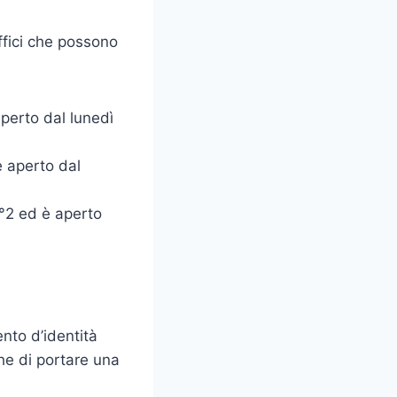
ffici che possono
aperto dal lunedì
è aperto dal
°2 ed è aperto
nto d’identità
he di portare una