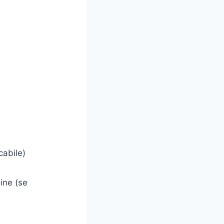
cabile)
gine (se