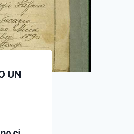
O UN
po ci