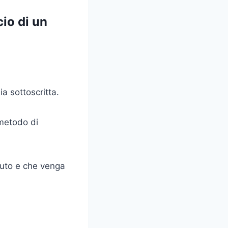
cio di un
a sottoscritta.
 metodo di
evuto e che venga