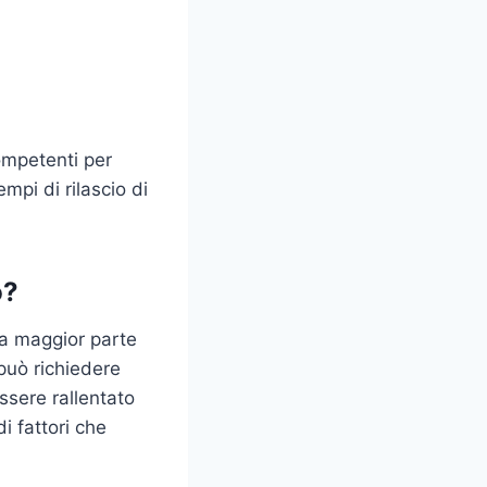
ompetenti per
mpi di rilascio di
o?
La maggior parte
 può richiedere
essere rallentato
i fattori che