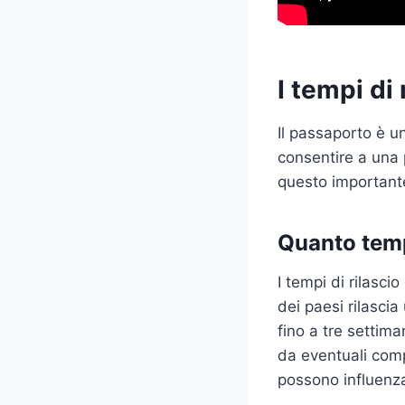
I tempi di
Il passaporto è u
consentire a una 
questo importan
Quanto temp
I tempi di rilasc
dei paesi rilasci
fino a tre settima
da eventuali compl
possono influenzar