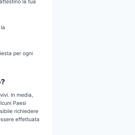
ttestino la tua
 la
iesta per ogni
o?
ivi. In media,
alcuni Paesi
ibile richiedere
essere effettuata