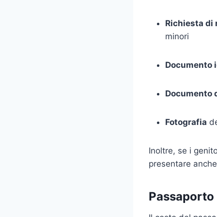
Richiesta di
minori
Documento id
Documento di
Fotografia
de
Inoltre, se i geni
presentare anch
Passaporto 