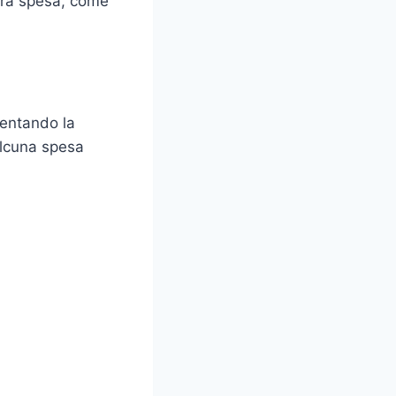
ltra spesa, come
sentando la
alcuna spesa