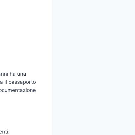
anni ha una
a il passaporto
 documentazione
enti: