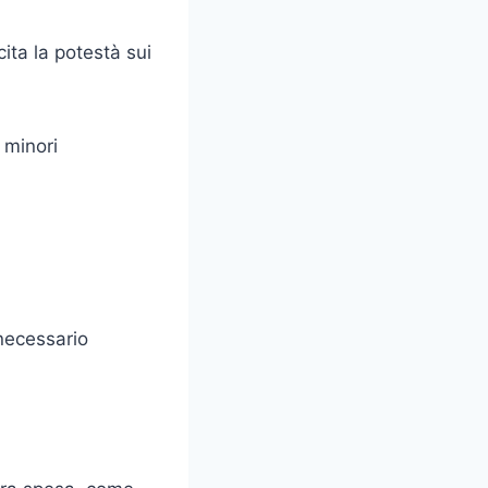
ita la potestà sui
 minori
 necessario