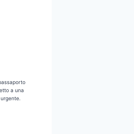
 passaporto
petto a una
 urgente.