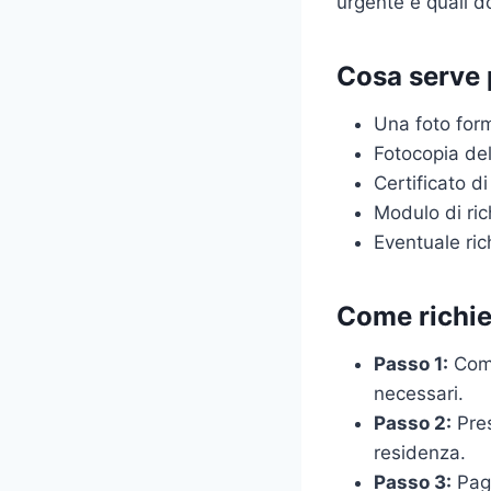
urgente e quali d
Cosa serve 
Una foto for
Fotocopia de
Certificato d
Modulo di ric
Eventuale ric
Come richie
Passo 1:
Comp
necessari.
Passo 2:
Pres
residenza.
Passo 3:
Paga