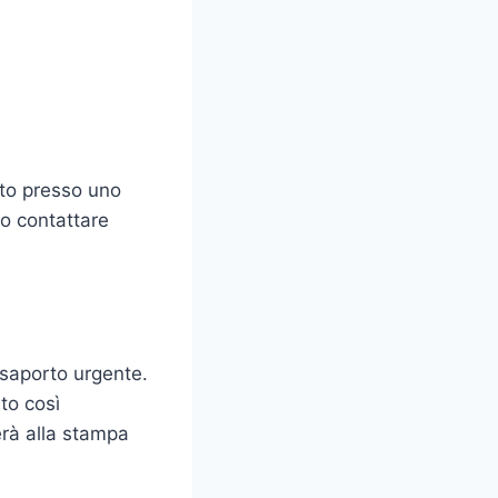
to presso uno
 o contattare
ssaporto urgente.
to così
erà alla stampa