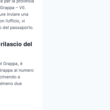
e per la provincia
 Grappa – VI).
ure inviare una
n l’ufficio, vi
io del passaporto.
rilascio del
el Grappa, è
 Grappa al numero
crivendo a
e almeno due