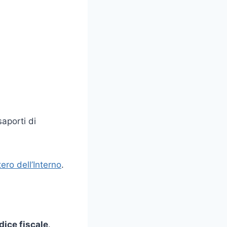
aporti di
tero dell’Interno
.
dice fiscale
.