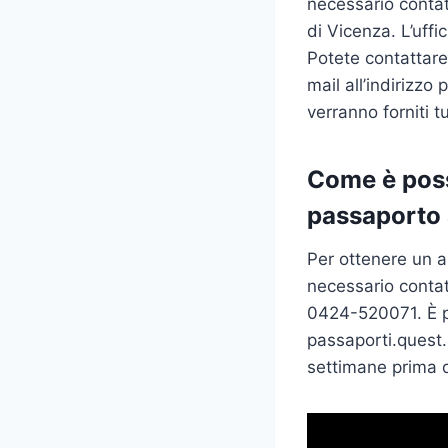
necessario contatt
di Vicenza. L’uff
Potete contattare
mail all’indirizzo
p
verranno forniti t
Come è poss
passaporto 
Per ottenere un a
necessario contat
0424-520071. È po
passaporti.quest
settimane prima de